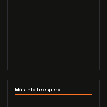
SENSEI AI AGENT
Read More
Workforce Management – Software WFM
Read More
Más info te espera