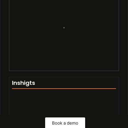
Inshigts
Book a demo