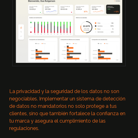
La privacidad y la seguridad de los datos no son
negociables. Implementar un sistema de detección
de datos no mandatorios no solo protege a tus
clientes, sino que también fortalece la confianza en
tu marca y asegura el cumplimiento de las
regulaciones.