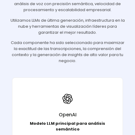
análisis de voz con precisión semántica, velocidad de
procesamiento y escalabilidad empresarial.
Utilizamos LLMs de última generación, infraestructura en la
nube y herramientas de visualización líderes para
garantizar el mejor resultado.
Cada componente ha sido seleccionado para maximizar
la exactitud de las transcripciones, la comprensión del
contexto y la generación de insights de alto valor para tu
negocio.
Usamos el LLM OpenAI como núcleo de nuestro
, lo que nos permite entender la
Speech Analytics
OpenAI
intención, el tono y el contexto detrás de cada
conversación.
Modelo LLM principal para análisis
semántico