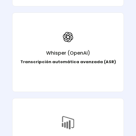
, el modelo de reconocimiento
Whisper
Utilizamos
de voz de OpenAI, para obtener transcripciones
precisas en múltiples idiomas, incluso en entornos
Whisper (OpenAI)
ruidosos.
Transcripción automática avanzada (ASR)
permite
Power BI
Nuestra integración con
visualizar métricas y tendencias del análisis de Voz