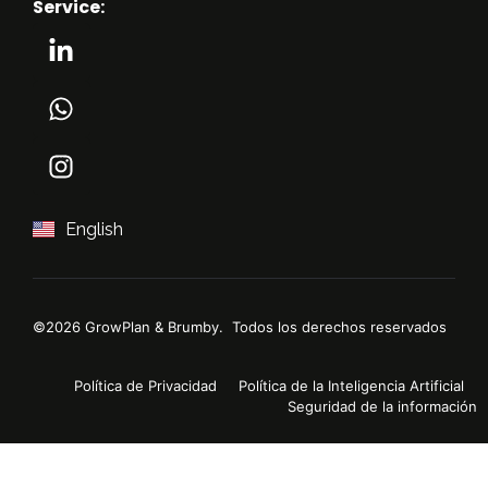
Misión
Automation
Service:
E-learning
Leer más
Leer más
Leer más
This is us
Validación
Mentoring
Leer más
de Ventas
con IA
Leer más
Leer más
English
©2026 GrowPlan & Brumby. Todos los derechos reservados
Política de Privacidad
Política de la Inteligencia Artificial
Seguridad de la información